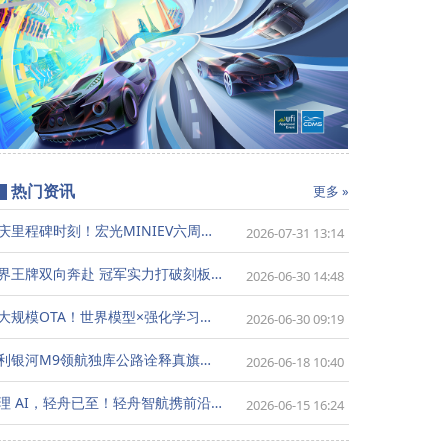
利银河M9领航独库公路诠释真旗舰价值
热门资讯
更多 »
共庆里程碑时刻！宏光MINIEV六周年暨五菱代步车300万用户盛典8月7日将登陆成都
2026-07-31 13:14
跨界王牌双向奔赴 冠军实力打破刻板认知-张黎点赞吉利银河星耀7 MAX全能品质
2026-06-30 14:48
最大规模OTA！世界模型×强化学习，地平线HSD V2.0重构端到端上限
2026-06-30 09:19
吉利银河M9领航独库公路诠释真旗舰价值
2026-06-18 10:40
物理 AI，轻舟已至！轻舟智航携前沿物理AI技术亮相2026重庆国际车展
2026-06-15 16:24