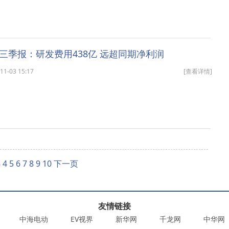
三季报：研发费用438亿 远超同期净利润
-03 15:17
[查看详情]
3
4
5
6
7
8
9
10
下一页
友情链接
中海电动
EV视界
新华网
千龙网
中华网