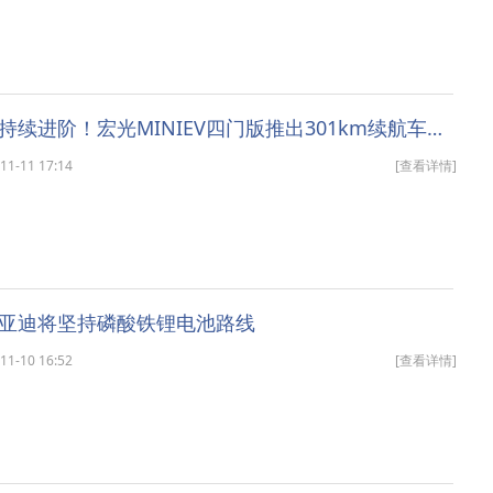
销冠之上，持续进阶！宏光MINIEV四门版推出301km续航车型，置换补贴价5.28万元
-11 17:14
[查看详情]
亚迪将坚持磷酸铁锂电池路线
-10 16:52
[查看详情]