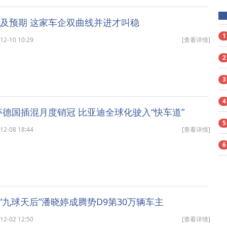
不及预期 这家车企双曲线并进才叫稳
1
-10 10:29
[查看详情]
2
3
4
首夺德国插混月度销冠 比亚迪全球化驶入“快车道”
5
-08 18:44
[查看详情]
6
“九球天后”潘晓婷成腾势D9第30万辆车主
-02 12:50
[查看详情]