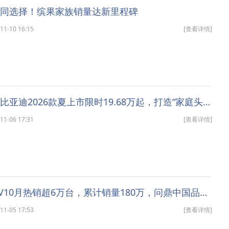
共同选择！缤果家族销量达新里程碑
-10 16:15
[查看详情]
中大型MPV比亚迪2026款夏上市限时19.68万起，打造“家庭头等舱”
-06 17:31
[查看详情]
宏光MINIEV10月热销超6万台，累计销量180万，问鼎中国品牌纯电市场销量TOP1
-05 17:53
[查看详情]