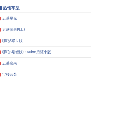
热销车型
五菱星光
五菱缤果PLUS
哪吒S耀世版
哪吒S增程版1160km后驱小版
五菱缤果
宝骏云朵