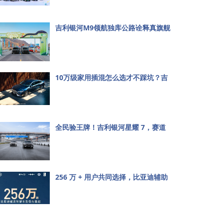
吉利银河M9领航独库公路诠释真旗舰
价值
10万级家用插混怎么选才不踩坑？吉
利银河星耀7MAX给出满分答案
全民验王牌！吉利银河星耀 7，赛道
上的“人民7系”有多顶？
256 万 + 用户共同选择，比亚迪辅助
驾驶跑出加速度