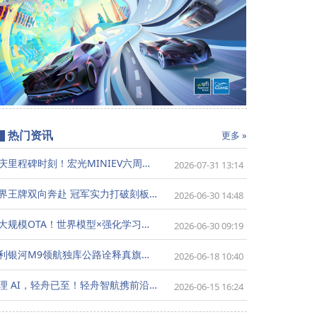
热门资讯
更多 »
共庆里程碑时刻！宏光MINIEV六周年暨五菱代步车300万用户盛典8月7日将登陆成都
2026-07-31 13:14
跨界王牌双向奔赴 冠军实力打破刻板认知-张黎点赞吉利银河星耀7 MAX全能品质
2026-06-30 14:48
最大规模OTA！世界模型×强化学习，地平线HSD V2.0重构端到端上限
2026-06-30 09:19
吉利银河M9领航独库公路诠释真旗舰价值
2026-06-18 10:40
物理 AI，轻舟已至！轻舟智航携前沿物理AI技术亮相2026重庆国际车展
2026-06-15 16:24