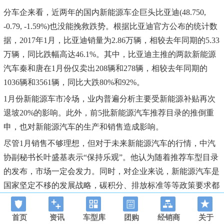
分车企来看，近两年的国内新能源车企巨头比亚迪(48.750,
-0.79, -1.59%)也没能挽救跌势。根据比亚迪官方公布的统计数
据，2017年1月，比亚迪销量为2.86万辆，相较去年同期的5.33
万辆，同比跌幅高达46.1%。其中，比亚迪主推的两款新能源
汽车秦和唐在1月份仅卖出208辆和278辆，相较去年同期的
1036辆和3561辆，同比大跌80%和92%。
1月份新能源车市冷场，业内普遍分析主要受新能源补贴再次
退坡20%的影响。此外，前5批新能源汽车推荐目录的推倒重
申，也对新能源汽车的生产和销售造成影响。
尽管1月销售不够理想，但对于未来新能源汽车的行情，中汽
协副秘书长叶盛基表示“保持乐观”。他认为随着推荐车型目录
的发布，市场一定会发力。同时，对企业来说，新能源汽车是
国家坚定不移的发展战略，碳积分、排放标准等等政策要求都
将推进新能源汽车的发展。基于以上这些因素，中汽协预测今
年全年新能源汽车销量将保持50%左右的增速，达70-80万辆。
首页
资讯
车型库
团购
经销商
关于